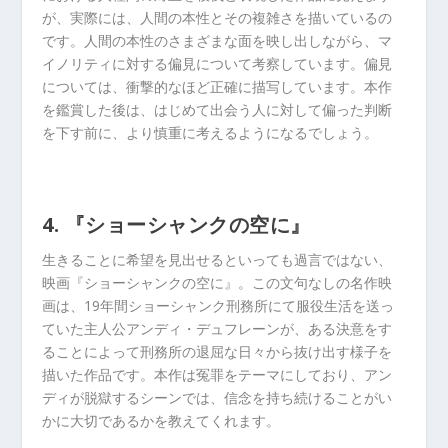
が、実際には、人間の本性とその複雑さを描いているの
です。人間の本性のさまざまな面を映し出しながら、マ
イノリティに対する偏見について考察しています。偏見
については、衝撃的なほど正確に描写しています。本作
を鑑賞した後は、はじめて出会う人に対して偏った判断
を下す前に、より慎重に考えるようになるでしょう。
4. 『ショーシャンクの空に』
生きることに希望を見出せるといっても過言ではない、
映画『ショーシャンクの空に』。この文句なしの名作映
画は、19年間ショーシャンク刑務所にて服役生活を送っ
ていた主人公アンディ・デュフレーンが、ある決意をす
ることによって刑務所の退屈な日々から抜け出す様子を
描いた作品です。本作は冤罪をテーマにしており、アン
ディが脱獄するシーンでは、信念を持ち続けることがい
かに大切であるかを教えてくれます。