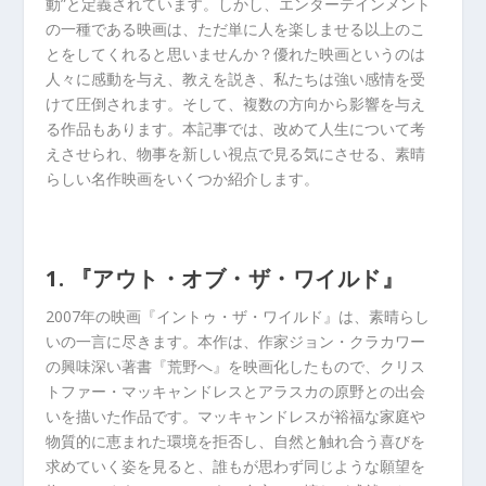
動”と定義されています。しかし、エンターテインメント
の一種である映画は、ただ単に人を楽しませる以上のこ
とをしてくれると思いませんか？優れた映画というのは
人々に感動を与え、教えを説き、私たちは強い感情を受
けて圧倒されます。そして、複数の方向から影響を与え
る作品もあります。本記事では、改めて人生について考
えさせられ、物事を新しい視点で見る気にさせる、素晴
らしい名作映画をいくつか紹介します。
1. 『アウト・オブ・ザ・ワイルド』
2007年の映画『イントゥ・ザ・ワイルド』は、素晴らし
いの一言に尽きます。本作は、作家ジョン・クラカワー
の興味深い著書『荒野へ』を映画化したもので、クリス
トファー・マッキャンドレスとアラスカの原野との出会
いを描いた作品です。マッキャンドレスが裕福な家庭や
物質的に恵まれた環境を拒否し、自然と触れ合う喜びを
求めていく姿を見ると、誰もが思わず同じような願望を