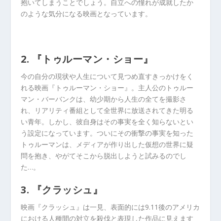
抱いてしまうことでしょう。自立への憧れが成就したか
のような気分になる映画となっています。
2. 『トゥルーマン・ショー』
今の自分の現状や人生について見つめ直すきっかけをく
れる映画『トゥルーマン・ショー』。主人公のトゥルー
マン・バーバンクは、幼少期から人生の全てを撮影さ
れ、リアリティ番組として全世界に放送されてきた明る
い青年。しかし、彼自身はその事実を全く知らないとい
う設定になっています。ついにその衝撃の事実を知った
トゥルーマンは、メディアが作り出した仮想の世界に疑
問を抱き、やがてそこから脱出しようと試みるのでし
た…。
3. 『クラッシュ』
映画『クラッシュ』は一見、表面的には9.11後のアメリカ
における人種間の対立を殺伐と表現した作品に見えます